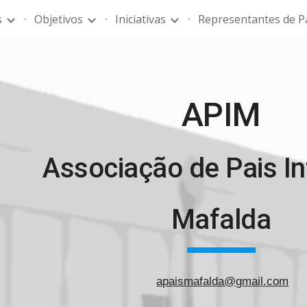
s
Objetivos
Iniciativas
Representantes de P
ip to main content
Skip to navigat
APIM
Associação de Pais In
Mafalda
apaismafalda@gmail.com