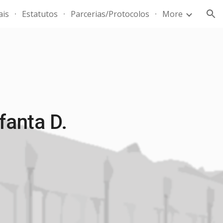
ais
Estatutos
Parcerias/Protocolos
More
ion
fanta D.