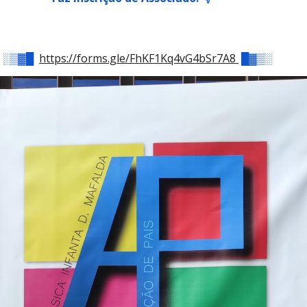
░▒▓█
https://forms.gle/FhKF1Kq4vG4bSr7A8
█▓▒░